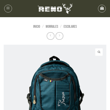
/
/
Inicio
Morrales
Escolares