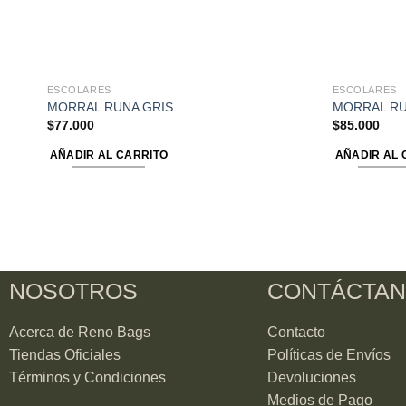
ESCOLARES
ESCOLARES
MORRAL RUNA GRIS
MORRAL RU
$
77.000
$
85.000
AÑADIR AL CARRITO
AÑADIR AL 
NOSOTROS
CONTÁCTA
Acerca de Reno Bags
Contacto
Tiendas Oficiales
Políticas de Envíos
Términos y Condiciones
Devoluciones
Medios de Pago