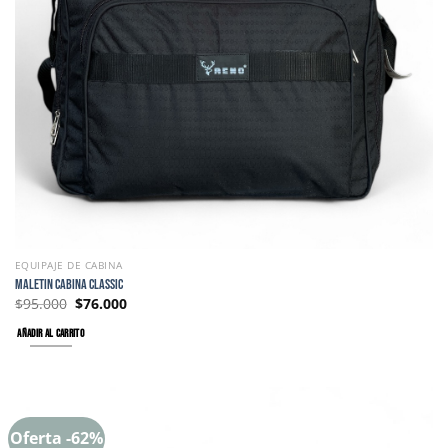
EQUIPAJE DE CABINA
MALETIN CABINA CLASSIC
$
95.000
$
76.000
AÑADIR AL CARRITO
Oferta -62%