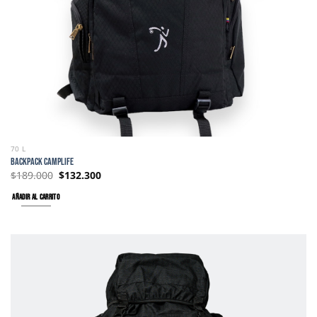
70 L
BACKPACK CAMPLIFE
$
189.000
$
132.300
AÑADIR AL CARRITO