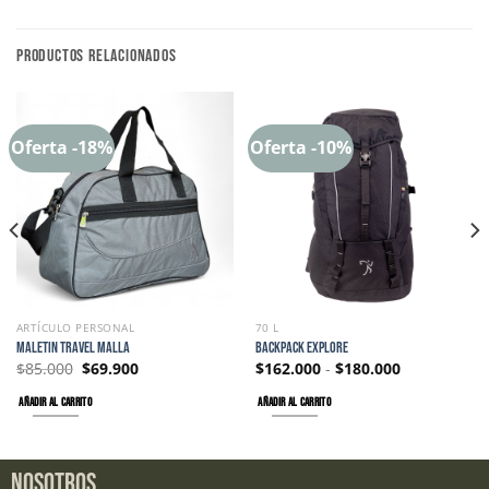
PRODUCTOS RELACIONADOS
Oferta -18%
Oferta -10%
ARTÍCULO PERSONAL
70 L
MALETIN TRAVEL MALLA
BACKPACK EXPLORE
$
85.000
$
69.900
$
162.000
-
$
180.000
AÑADIR AL CARRITO
AÑADIR AL CARRITO
NOSOTROS