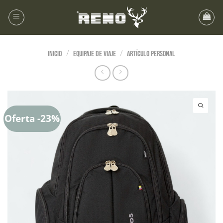
/
/
Inicio
EQUIPAJE DE VIAJE
Artículo Personal
Oferta -23%