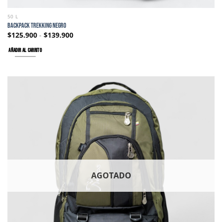
50 L
BACKPACK TREKKING NEGRO
$
125.900
-
$
139.900
AÑADIR AL CARRITO
AGOTADO