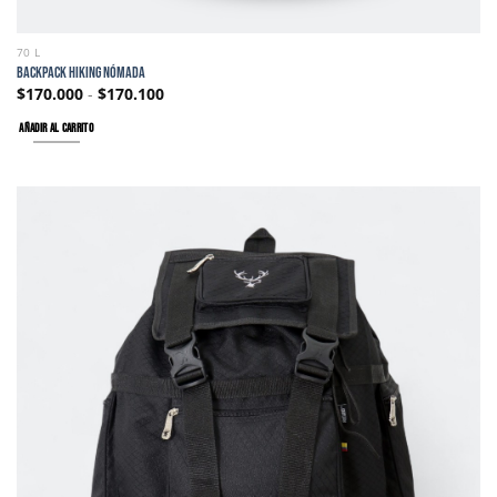
70 L
BACKPACK HIKING NÓMADA
$
170.000
-
$
170.100
AÑADIR AL CARRITO