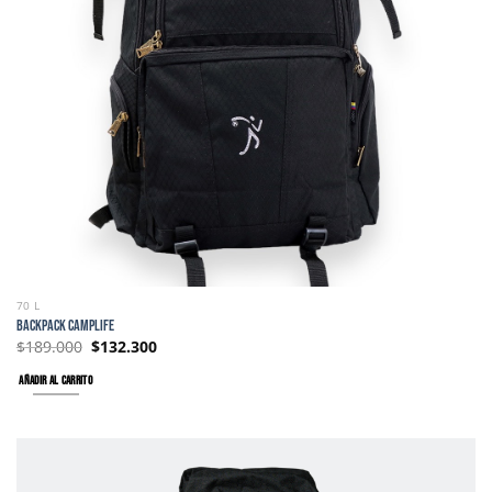
70 L
BACKPACK CAMPLIFE
$
189.000
$
132.300
AÑADIR AL CARRITO