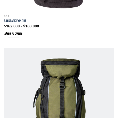
70 L
BACKPACK EXPLORE
$
162.000
-
$
180.000
AÑADIR AL CARRITO