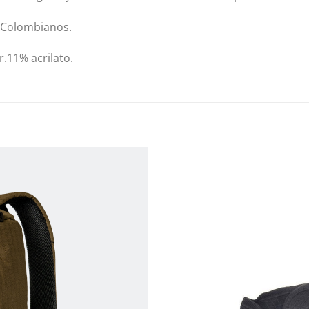
 Colombianos.
.11% acrilato.