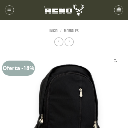
/
Inicio
Morrales
Oferta -18%