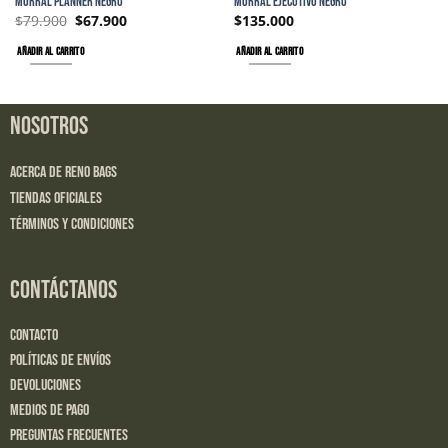
MORRAL PLANNER NEGRO
MORRAL EJECUTIVO NEGRO
$
79.900
$
67.900
$
135.000
AÑADIR AL CARRITO
AÑADIR AL CARRITO
NOSOTROS
Acerca de Reno Bags
Tiendas Oficiales
Términos y Condiciones
CONTÁCTANOS
Contacto
Políticas de Envíos
Devoluciones
Medios de Pago
Preguntas Frecuentes