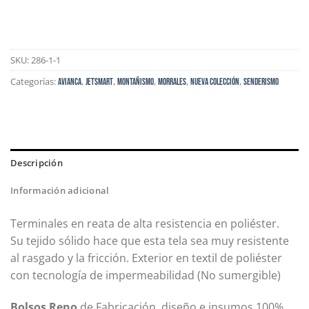
SKU:
286-1-1
Categorías:
,
,
,
,
,
AVIANCA
JETSMART
MONTAÑISMO
Morrales
Nueva Colección
Senderismo
Descripción
Información adicional
Terminales en reata de alta resistencia en poliéster.
Su tejido sólido hace que esta tela sea muy resistente
al rasgado y la fricción. Exterior en textil de poliéster
con tecnología de impermeabilidad (No sumergible)
Bolsos Reno
de Fabricación, diseño e insumos 100%