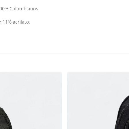
100% Colombianos.
r.11% acrilato.