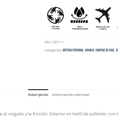
SKU:
247-1-1
Categorías:
,
,
,
Artículo Personal
AVIANCA
EQUIPAJE DE VIAJE
J
Descripción
Información adicional
e al rasgado y la fricción. Exterior en textil de poliéster c