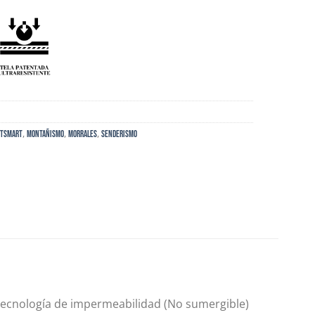
,
,
,
ETSMART
MONTAÑISMO
Morrales
Senderismo
on tecnología de impermeabilidad (No sumergible)