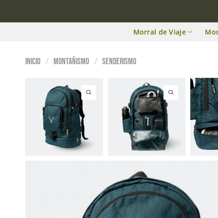
Morral de Viaje
Mo
/
/
Inicio
MONTAÑISMO
Senderismo