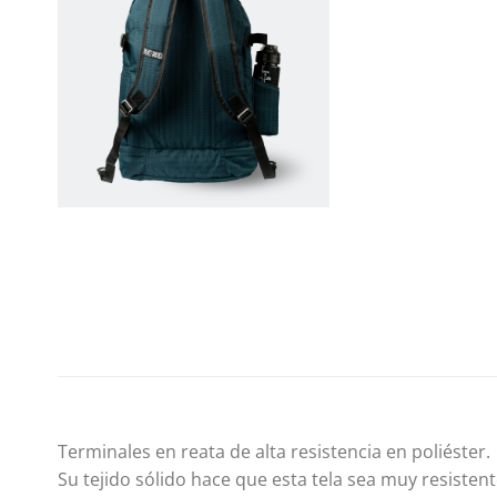
Terminales en reata de alta resistencia en poliéster.
Su tejido sólido hace que esta tela sea muy resistent